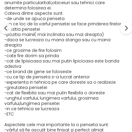
anumite particularitati,obiceiuri sau tehnici care
determina folosirea ei.
Cateva dintre aspecte sunt:
-de unde se apuca penseta
-un ce loc de la varful pensetei se face prinderea firelor
-pozitia pensetei
-pozitia mainii( mai inclinata sau mai dreapta)
-daca se lucreaza cu mana stanga sau cu mana
dreapta
-ce grosime de fire folosim
-cate fire dorim sa prinda
-cat de lipisioasa sau mai putin lipicioasa este banda
adeziva
-ce brand de gene se foloseste
-cu ce tip de penseta s-a lucrat anterior
-experienta in tehnica pe care doreste sa o realizeze
-greutatea pensetei
-cat de flexibila sau mai putin flexibila o doreste
-unghiul varfului, lungimea varfului, grosimea
varfului,lungimea pensetei
-in ce tehnica se lucreaza
-ETC
Aspectele cele mai importante la o penseta sunt:
-vârful să fie ascuțit bine finisat și perfect aliniat