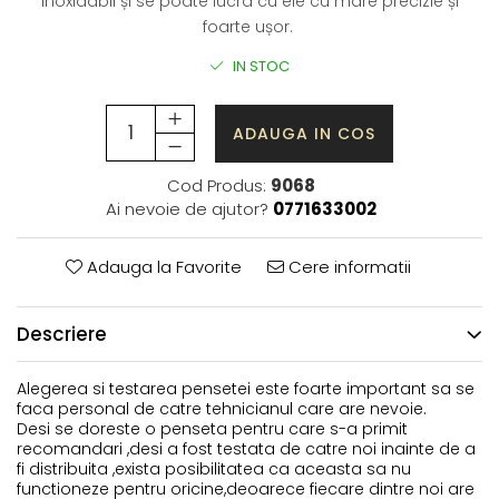
inoxidabil și se poate lucra cu ele cu mare precizie și
foarte ușor.
IN STOC
ADAUGA IN COS
Cod Produs:
9068
Ai nevoie de ajutor?
0771633002
Adauga la Favorite
Cere informatii
Descriere
Alegerea si testarea pensetei este foarte important sa se
faca personal de catre tehnicianul care are nevoie.
Desi se doreste o penseta pentru care s-a primit
recomandari ,desi a fost testata de catre noi inainte de a
fi distribuita ,exista posibilitatea ca aceasta sa nu
functioneze pentru oricine,deoarece fiecare dintre noi are