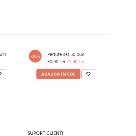
uc)
Periute set 50 buc
-30%
-53%
30,00 Lei
21,00 Lei
ADAUGA IN COS
AD
SUPORT CLIENTI