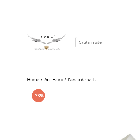
Gene
Individuale - 20 linii
Individuale - 6 linii
Mix - 20 linii
Mix - 6 linii
Ombre individuale - 6 linii
Home /
Accesorii /
Banda de hartie
Premade
-33%