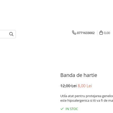
0771633002
0,00
Banda de hartie
12,00 Lei
8,00 Lei
Utila atat pentru protejarea genelor
este hipoalergenica si iti va fi de ma
IN STOC