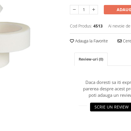
ADAUG
Cod Produs:
4513
Ai nevoie de
Adauga la Favorite
Cere 
Review-uri
(0)
Daca doresti sa iti exp
parerea despre acest p
poti adauga un revie
SCRIE UN REVIEW