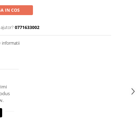
A IN COS
 ajutor?
0771633002
informatii
rimi
rodus
w.