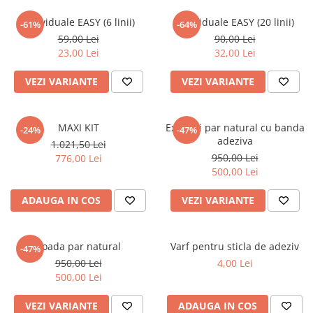
Individuale EASY (6 linii)
Individuale EASY (20 linii)
-61%
-64%
59,00 Lei
90,00 Lei
23,00 Lei
32,00 Lei
VEZI VARIANTE
VEZI VARIANTE
MAXI KIT
Extensii par natural cu banda
-24%
-47%
adeziva
1.021,50 Lei
950,00 Lei
776,00 Lei
500,00 Lei
ADAUGA IN COS
VEZI VARIANTE
Coada par natural
Varf pentru sticla de adeziv
-47%
950,00 Lei
4,00 Lei
500,00 Lei
VEZI VARIANTE
ADAUGA IN COS