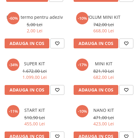
Punga termo pentru adeziv
VOLUM MINI KIT
-60%
-10%
5,00 Lei
742,00 Lei
2,00 Lei
668,00 Lei
ADAUGA IN COS
ADAUGA IN COS
SUPER KIT
MINI KIT
-34%
-17%
1.672,00 Lei
821,10 Lei
1.099,00 Lei
682,00 Lei
ADAUGA IN COS
ADAUGA IN COS
START KIT
NANO KIT
-11%
-10%
510,90 Lei
471,00 Lei
455,00 Lei
423,00 Lei
ADAUGA IN COS
ADAUGA IN COS