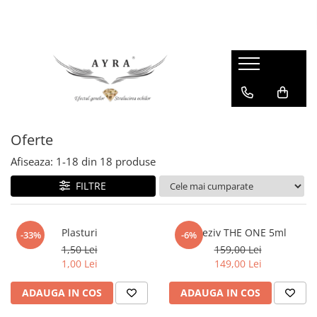
Gene
Individuale - 20 linii
Individuale - 6 linii
Mix - 20 linii
Oferte
Mix - 6 linii
Afiseaza:
1-
18
din
18
produse
Ombre individuale - 6 linii
Premade
FILTRE
Plasturi
Adeziv THE ONE 5ml
-33%
-6%
1,50 Lei
159,00 Lei
1,00 Lei
149,00 Lei
ADAUGA IN COS
ADAUGA IN COS