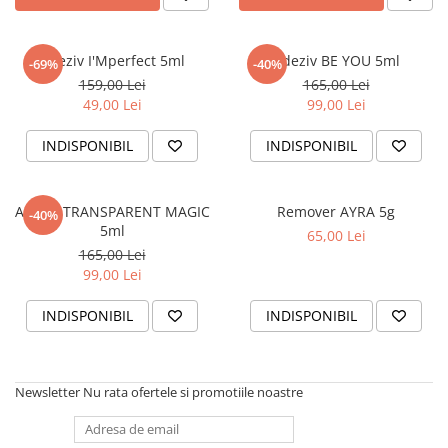
Adeziv I'Mperfect 5ml
Adeziv BE YOU 5ml
-69%
-40%
159,00 Lei
165,00 Lei
49,00 Lei
99,00 Lei
INDISPONIBIL
INDISPONIBIL
Adeziv TRANSPARENT MAGIC
Remover AYRA 5g
-40%
5ml
65,00 Lei
165,00 Lei
99,00 Lei
INDISPONIBIL
INDISPONIBIL
Newsletter
Nu rata ofertele si promotiile noastre