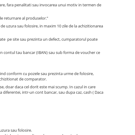
are, fara penalitati sau invocarea unui motiv in termen de
de returnare al produselor.”
 de uzura sau folosire, in maxim 10 zile de la achizitionarea
tate pe site sau prezinta un defect, cumparatorul poate
, in contul tau bancar (IBAN) sau sub forma de voucher ce
ind conform cu pozele sau prezinta urme de folosire,
achizitionat de comparator.
se, doar daca cel dorit este mai scump. In cazul in care
a diferentei, intr-un cont bancar, sau dupa caz, cash ( Daca
uzura sau folosire.