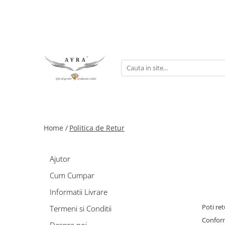
Gene
Individuale - 20 linii
Individuale - 6 linii
Mix - 20 linii
Mix - 6 linii
Ombre individuale - 6 linii
Home /
Politica de Retur
Premade
Ajutor
Cum Cumpar
Informatii Livrare
Poti re
Termeni si Conditii
Conform