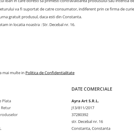
ul iban in care doresti sa primesti contravaloarea produsului sau intentia de
eturului va fi suportat de catre consumator, indiferent prin ce firma de curiera
turna gratuit produsul, daca esti din Constanta.
tam in locatia noastra : Str. Decebal nr. 16.
la mai multe in
Politica de Confidentialitate
DATE COMERCIALE
 Plata
Ayra Art S.R.L.
e Retur
J13/811/2017
Produselor
37280392
str. Decebal nr. 16
L
Constanta, Constanta