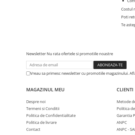
Cont
Costul r
Poti re
Te astep
Newsletter
Nu rata ofertele si promotiile noastre
Vreau sa primesc newsletter cu promotiile magazinului. Af
MAGAZINUL MEU
CLIENTI
Despre noi
Metode de
Termeni si Conditii
Politica d
Politica de Confidentialitate
Garantia 
Politica de livrare
ANPC
Contact
ANPC - SA