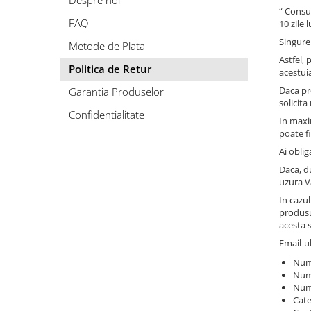
Despre noi
“ Consu
FAQ
10 zile 
Singure
Metode de Plata
Astfel, 
Politica de Retur
acestui
Daca pr
Garantia Produselor
solicita
Confidentialitate
In maxi
poate fi
Ai oblig
Daca, d
uzura V
In cazu
produsu
acesta 
Email-u
Num
Num
Numa
Cate