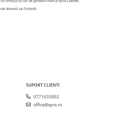
 a-l inlocui cu un alt produs marca Ayra Lashes.
t doresti sa il trimiti.
SUPORT CLIENTI
0771633002
office@ayra.ro