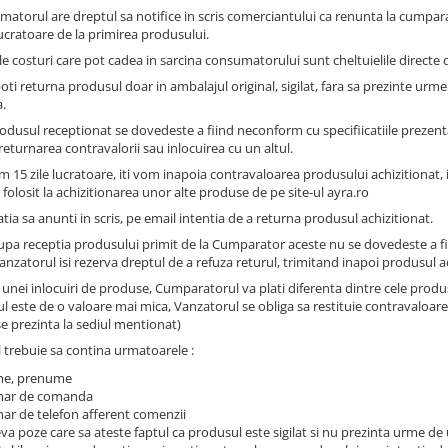
matorul are dreptul sa notifice in scris comerciantului ca renunta la cumpar
lucratoare de la primirea produsului.
le costuri care pot cadea in sarcina consumatorului sunt cheltuielile directe 
poti returna produsul doar in ambalajul original, sigilat, fara sa prezinte urme
a.
odusul receptionat se dovedeste a fiind neconform cu specifiicatiile prezen
 returnarea contravalorii sau inlocuirea cu un altul.
m 15 zile lucratoare, iti vom inapoia contravaloarea produsului achizitionat
 folosit la achizitionarea unor alte produse de pe site-ul ayra.ro
atia sa anunti in scris, pe email intentia de a returna produsul achizitionat.
upa receptia produsului primit de la Cumparator aceste nu se dovedeste a fi
anzatorul isi rezerva dreptul de a refuza returul, trimitand inapoi produsul 
l unei inlocuiri de produse, Cumparatorul va plati diferenta dintre cele produ
l este de o valoare mai mica, Vanzatorul se obliga sa restituie contravaloare
se prezinta la sediul mentionat)
l trebuie sa contina urmatoarele :
e, prenume
ar de comanda
r de telefon afferent comenzii
va poze care sa ateste faptul ca produsul este sigilat si nu prezinta urme de 