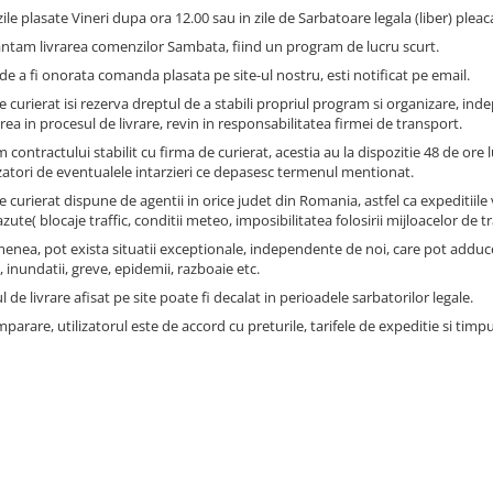
e plasate Vineri dupa ora 12.00 sau in zile de Sarbatoare legala (liber) pleac
ntam livrarea comenzilor Sambata, fiind un program de lucru scurt.
de a fi onorata comanda plasata pe site-ul nostru, esti notificat pe email.
 curierat isi rezerva dreptul de a stabili propriul program si organizare, inde
ea in procesul de livrare, revin in responsabilitatea firmei de transport.
contractului stabilit cu firma de curierat, acestia au la dispozitie 48 de ore 
atori de eventualele intarzieri ce depasesc termenul mentionat.
 curierat dispune de agentii in orice judet din Romania, astfel ca expeditiile v
zute( blocaje traffic, conditii meteo, imposibilitatea folosirii mijloacelor 
enea, pot exista situatii exceptionale, independente de noi, care pot adduce
, inundatii, greve, epidemii, razboaie etc.
de livrare afisat pe site poate fi decalat in perioadele sarbatorilor legale.
parare, utilizatorul este de accord cu preturile, tarifele de expeditie si timpul