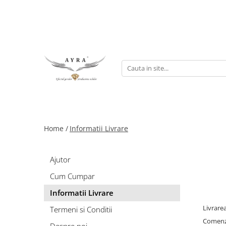
Gene
Individuale - 20 linii
Individuale - 6 linii
Mix - 20 linii
Mix - 6 linii
Ombre individuale - 6 linii
Home /
Informatii Livrare
Premade
Ajutor
Cum Cumpar
Informatii Livrare
Livrarea
Termeni si Conditii
Comenzi