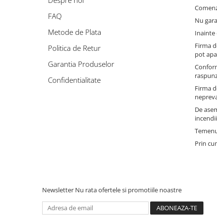
Despre noi
Comenzil
FAQ
Nu gara
Metode de Plata
Inainte 
Firma de
Politica de Retur
pot apar
Garantia Produselor
Conform 
raspunz
Confidentialitate
Firma de
nepreva
De asem
incendii
Temenul 
Prin cum
Newsletter
Nu rata ofertele si promotiile noastre