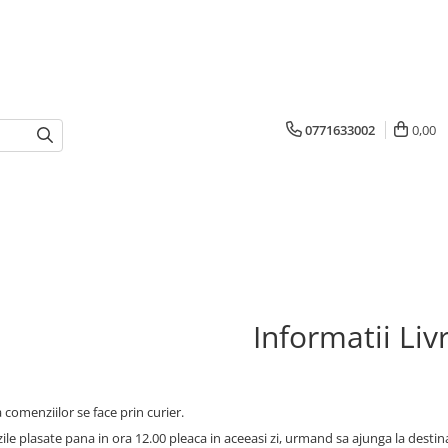
0771633002
0,00
Informatii Liv
 comenziilor se face prin curier.
le plasate pana in ora 12.00 pleaca in aceeasi zi, urmand sa ajunga la destina