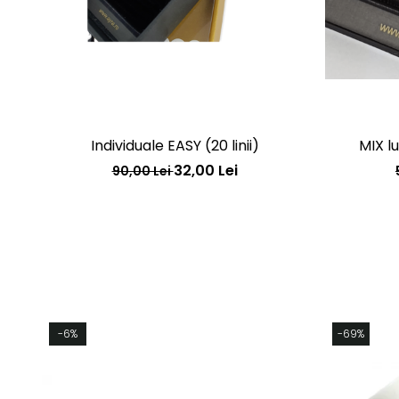
Individuale EASY (20 linii)
MIX lu
32,00 Lei
90,00 Lei
-6%
-69%