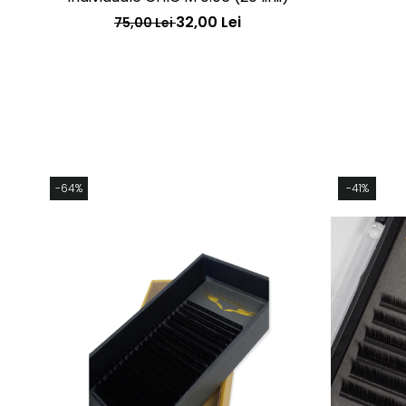
32,00 Lei
75,00 Lei
-64%
-41%