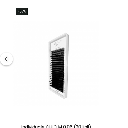
-57%
Individuale CHIC M 0.06 (20 linii)