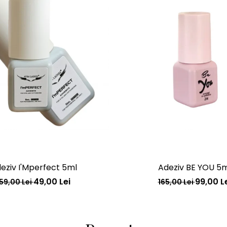
eziv I'Mperfect 5ml
Adeziv BE YOU 5m
49,00 Lei
99,00 L
159,00 Lei
165,00 Lei