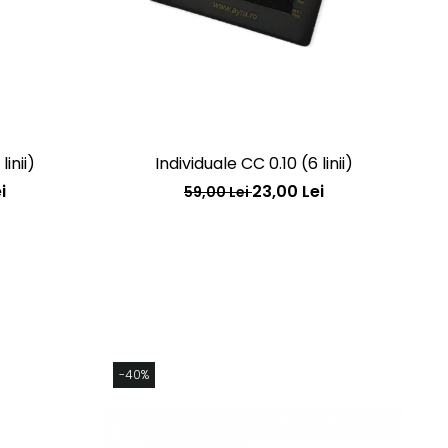
inii)
Individuale CC 0.10 (6 linii)
i
23,00 Lei
59,00 Lei
-40%