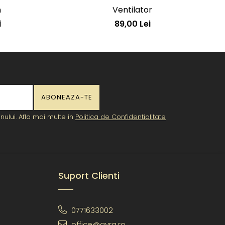
n
Ventilator
i
89,00 Lei
ului. Afla mai multe in
Politica de Confidentialitate
Suport Clienti
0771633002
office@ayra.ro