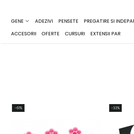
Gene
GENE
ADEZIVI
PENSETE
PREGATIRE SI INDEP
Individuale - 20 linii
ACCESORII
OFERTE
CURSURI
EXTENSII PAR
Individuale - 6 linii
Mix - 20 linii
Mix - 6 linii
Ombre individuale - 6 linii
Premade
-61%
-33%