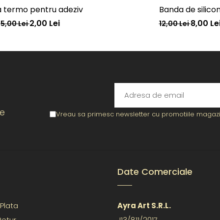
 termo pentru adeziv
Banda de silico
2,00 Lei
8,00 Le
5,00 Lei
12,00 Lei
re
Vreau sa primesc newsletter cu promotiile magazin
Date Comerciale
Plata
Ayra Art S.R.L.
Retur
J13/811/2017