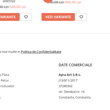
adeziva
950,00 Lei
500,00 Lei
00 Lei
500,00 Lei
VARIANTE
VEZI VARIANTE
la mai multe in
Politica de Confidentialitate
DATE COMERCIALE
 Plata
Ayra Art S.R.L.
e Retur
J13/811/2017
Produselor
37280392
str. Decebal nr. 16
L
Constanta, Constanta