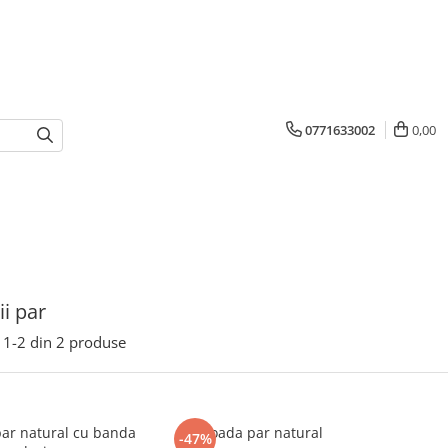
0771633002
0,00
ii par
1-
2
din
2
produse
par natural cu banda
Coada par natural
-47%