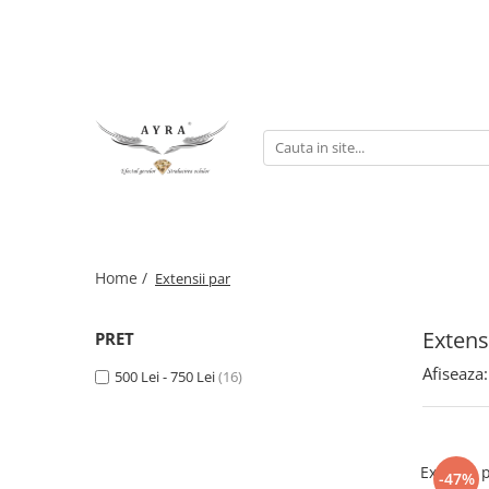
Gene
Individuale - 20 linii
Individuale - 6 linii
Mix - 20 linii
Mix - 6 linii
Ombre individuale - 6 linii
Home /
Extensii par
Premade
Extens
PRET
Afiseaza:
500 Lei - 750 Lei
(16)
Extensii 
-47%