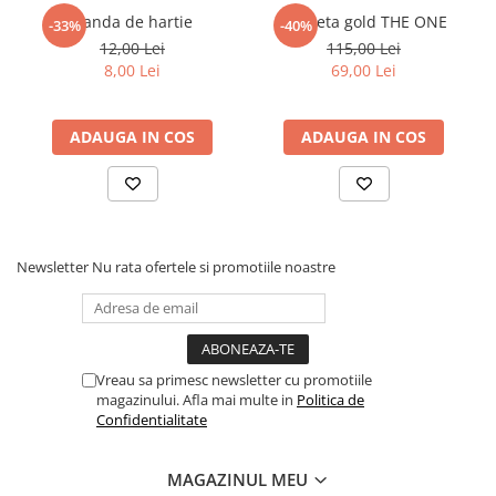
Banda de hartie
Penseta gold THE ONE
-33%
-40%
12,00 Lei
115,00 Lei
8,00 Lei
69,00 Lei
ADAUGA IN COS
ADAUGA IN COS
Newsletter
Nu rata ofertele si promotiile noastre
Vreau sa primesc newsletter cu promotiile
magazinului. Afla mai multe in
Politica de
Confidentialitate
MAGAZINUL MEU