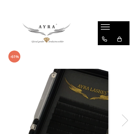
Gene
Individuale - 20 linii
Individuale - 6 linii
Mix - 20 linii
-61%
Mix - 6 linii
Ombre individuale - 6 linii
Premade