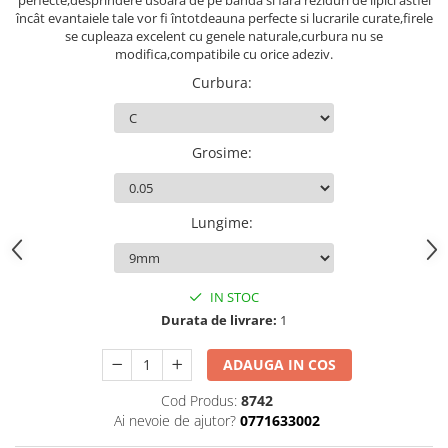
încât evantaiele tale vor fi întotdeauna perfecte si lucrarile curate,firele
se cupleaza excelent cu genele naturale,curbura nu se
modifica,compatibile cu orice adeziv.
Curbura
:
Grosime
:
Lungime
:
IN STOC
Durata de livrare:
1
ADAUGA IN COS
Cod Produs:
8742
Ai nevoie de ajutor?
0771633002