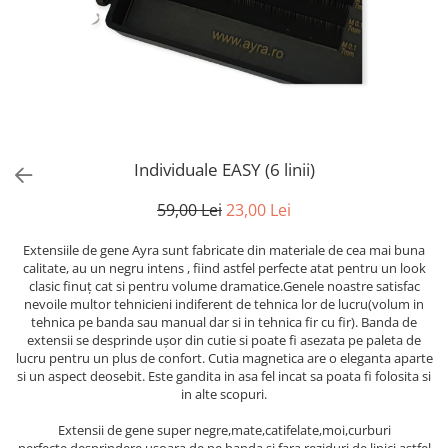
Individuale EASY (6 linii)
59,00 Lei
23,00 Lei
Extensiile de gene Ayra sunt fabricate din materiale de cea mai buna
calitate, au un negru intens , fiind astfel perfecte atat pentru un look
clasic finuț cat si pentru volume dramatice.Genele noastre satisfac
nevoile multor tehnicieni indiferent de tehnica lor de lucru(volum in
tehnica pe banda sau manual dar si in tehnica fir cu fir). Banda de
extensii se desprinde ușor din cutie si poate fi asezata pe paleta de
lucru pentru un plus de confort. Cutia magnetica are o eleganta aparte
si un aspect deosebit. Este gandita in asa fel incat sa poata fi folosita si
in alte scopuri.
Extensii de gene super negre,mate,catifelate,moi,curburi
perfecte,desprindere usoara de pe banda si fara reziduri de lipici astfel