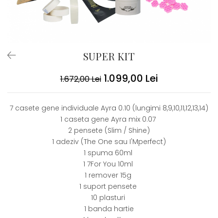
SUPER KIT
1.099,00 Lei
1.672,00 Lei
7 casete gene individuale Ayra 0.10 (lungimi 8,9,10,11,12,13,14)
1 caseta gene Ayra mix 0.07
2 pensete (Slim / Shine)
1 adeziv (The One sau I'Mperfect)
1 spuma 60ml
1 7For You 10ml
1 remover 15g
1 suport pensete
10 plasturi
1 banda hartie