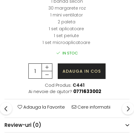
1 banda silicon
30 margarete roz
1 mini ventilator
2 paleta
1 set aplicatoare
1 set periute
1 set microaplicatoare
IN STOC
ADAUGA IN COS
Cod Produs:
C441
Ai nevoie de ajutor?
0771633002
Adauga la Favorite
Cere informatii
Review-uri
(0)