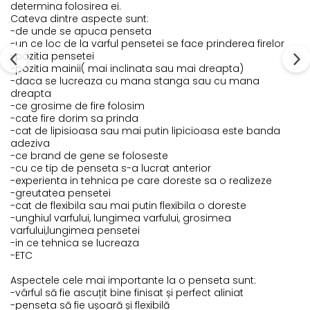
determina folosirea ei.
Cateva dintre aspecte sunt:
-de unde se apuca penseta
-un ce loc de la varful pensetei se face prinderea firelor
-pozitia pensetei
-pozitia mainii( mai inclinata sau mai dreapta)
-daca se lucreaza cu mana stanga sau cu mana
dreapta
-ce grosime de fire folosim
-cate fire dorim sa prinda
-cat de lipisioasa sau mai putin lipicioasa este banda
adeziva
-ce brand de gene se foloseste
-cu ce tip de penseta s-a lucrat anterior
-experienta in tehnica pe care doreste sa o realizeze
-greutatea pensetei
-cat de flexibila sau mai putin flexibila o doreste
-unghiul varfului, lungimea varfului, grosimea
varfului,lungimea pensetei
-in ce tehnica se lucreaza
-ETC
Aspectele cele mai importante la o penseta sunt:
-vârful să fie ascuțit bine finisat și perfect aliniat
-penseta să fie ușoară și flexibilă