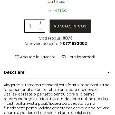
foarte ușor.
IN STOC
ADAUGA IN COS
Cod Produs:
9073
Ai nevoie de ajutor?
0771633002
Adauga la Favorite
Cere informatii
Descriere
Alegerea si testarea pensetei este foarte important sa se
faca personal de catre tehnicianul care are nevoie.
Desi se doreste o penseta pentru care s-a primit
recomandari ,desi a fost testata de catre noi inainte de a
fi distribuita ,exista posibilitatea ca aceasta sa nu
functioneze pentru oricine,deoarece fiecare dintre noi are
anumite particularitati,obiceiuri sau tehnici care