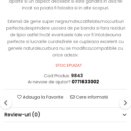
aparte si un aspect deosebit si este gandita in asa fel
incat sa poata fi folosita si in alte scopuri.
Extensii de gene super negre,mate,catifelate,moi,curburi
perfecte,desprindere usoara de pe banda si fara reziduri
de lipici astfel încât evantaiele tale vor fi întotdeauna
perfecte si lucrarile curate,firele se cupleaza excelent cu
genele naturale,curbura nu se modifica,compatibile cu
orice adeziv.
STOC EPUIZAT
Cod Produs:
9843
Ai nevoie de ajutor?
0771633002
Adauga la Favorite
Cere informatii
Review-uri
(0)