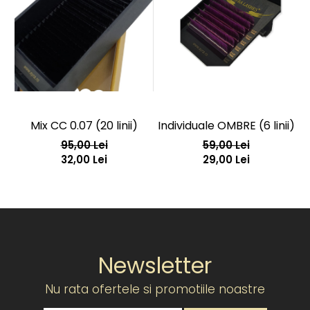
Mix CC 0.07 (20 linii)
Individuale OMBRE (6 linii)
In
95,00 Lei
59,00 Lei
32,00 Lei
29,00 Lei
Newsletter
Nu rata ofertele si promotiile noastre