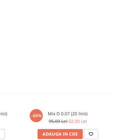
nii)
Mix D 0.07 (20 linii)
MAG
-66%
-53%
95,00 Lei
32,00 Lei
ADAUGA IN COS
AD