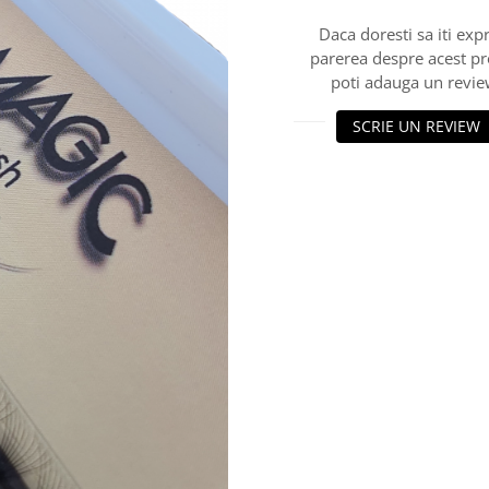
Daca doresti sa iti exp
parerea despre acest p
poti adauga un revie
SCRIE UN REVIEW