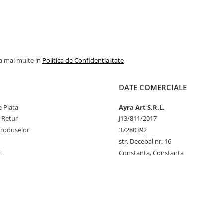
la mai multe in
Politica de Confidentialitate
DATE COMERCIALE
 Plata
Ayra Art S.R.L.
e Retur
J13/811/2017
Produselor
37280392
str. Decebal nr. 16
L
Constanta, Constanta