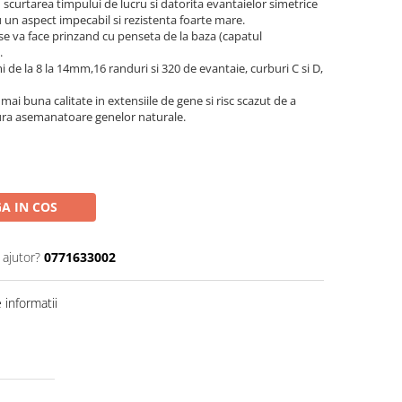
curtarea timpului de lucru si datorita evantaielor simetrice
 cu un aspect impecabil si rezistenta foarte mare.
se va face prinzand cu penseta de la baza (capatul
.
 de la 8 la 14mm,16 randuri si 320 de evantaie, curburi C si D,
mai buna calitate in extensiile de gene si risc scazut de a
tura asemanatoare genelor naturale.
A IN COS
 ajutor?
0771633002
informatii