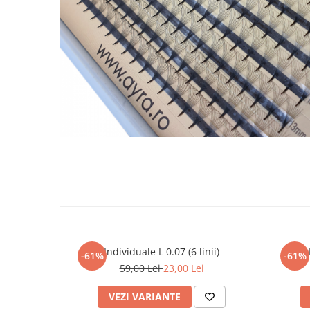
Individuale L 0.07 (6 linii)
-61%
-61%
59,00 Lei
23,00 Lei
VEZI VARIANTE