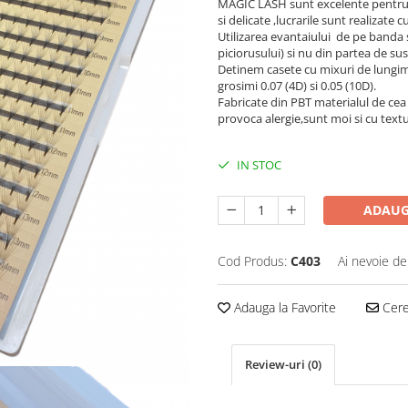
MAGIC LASH sunt excelente pentru s
si delicate ,lucrarile sunt realizate
Utilizarea evantaiului de pe banda 
piciorusului) si nu din partea de sus
Detinem casete cu mixuri de lungimi
grosimi 0.07 (4D) si 0.05 (10D).
Fabricate din PBT materialul de cea 
provoca alergie,sunt moi si cu tex
IN STOC
ADAUG
Cod Produs:
C403
Ai nevoie de
Adauga la Favorite
Cere 
Review-uri
(0)