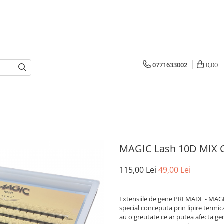
0771633002
0,00
MAGIC Lash 10D MIX C
115,00 Lei
49,00 Lei
Extensiile de gene PREMADE - MAGIC
special conceputa prin lipire termic
au o greutate ce ar putea afecta ge