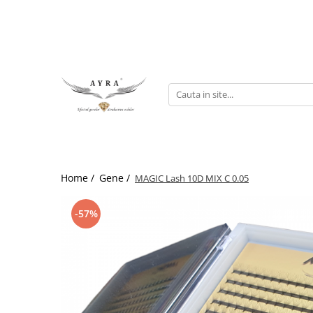
Gene
Individuale - 20 linii
Individuale - 6 linii
Mix - 20 linii
Mix - 6 linii
Ombre individuale - 6 linii
Home /
Gene /
MAGIC Lash 10D MIX C 0.05
Premade
-57%