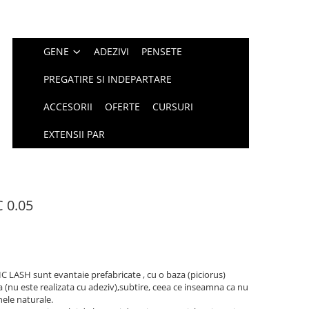
GENE
ADEZIVI
PENSETE
PREGATIRE SI INDEPARTARE
ACCESORII
OFERTE
CURSURI
EXTENSII PAR
 0.05
 LASH sunt evantaie prefabricate , cu o baza (piciorus)
a (nu este realizata cu adeziv),subtire, ceea ce inseamna ca nu
nele naturale.