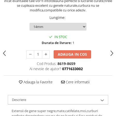
încât evantaiele tale vor fi întotdeauna perfecte si lucrarile curate,firele
se cupleaza excelent cu genele naturale,curbura nu se
modifica,compatibile cu orice adeziv.
Lungime
:
IN STOC
Durata de livrare:
1
ADAUGA IN COS
Cod Produs:
8619-8659
Ai nevoie de ajutor?
0771633002
Adauga la Favorite
Cere informatii
Descriere
Extensii de gene super negre,mate,catifelate,moi,curburi
perfecte,desprindere usoara de pe banda si fara reziduri de