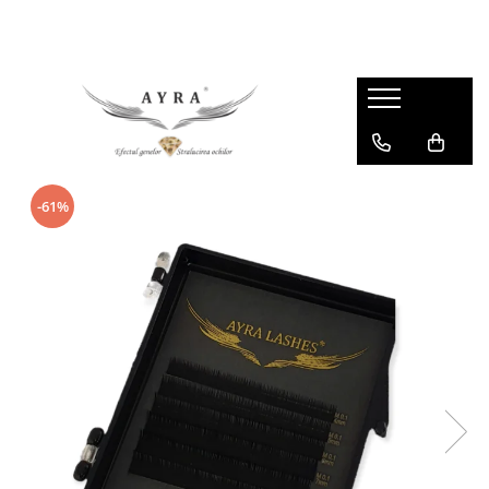
Gene
Individuale - 20 linii
Individuale - 6 linii
Mix - 20 linii
-61%
Mix - 6 linii
Ombre individuale - 6 linii
Premade