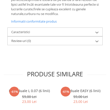
lipici astfel încât evantaiele tale vor fi întotdeauna perfecte si
lucrarile curate,firele se cupleaza excelent cu genele
naturale,curbura nu se modifica.
Informatii conformitate produs
Caracteristici
Review-uri
(0)
PRODUSE SIMILARE
Individuale L 0.07 (6 linii)
Individuale EASY (6 linii)
-61%
-61%
59,00 Lei
59,00 Lei
23,00 Lei
23,00 Lei