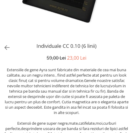
Individuale CC 0.10 (6 linii)
59,00 Lei
23,00 Lei
Extensiile de gene Ayra sunt fabricate din materiale de cea mai buna
calitate, au un negru intens , fiind astfel perfecte atat pentru un look
clasic finuț cat si pentru volume dramatice.Genele noastre satisfac
nevoile multor tehnicieni indiferent de tehnica lor de lucru(volum in
tehnica pe banda sau manual dar si in tehnica fir cu fir). Banda de
extensii se desprinde ușor din cutie si poate fi asezata pe paleta de
lucru pentru un plus de confort. Cutia magnetica are o eleganta aparte
si un aspect deosebit. Este gandita in asa fel incat sa poata fi folosita si
in alte scopuri.
Extensii de gene super negre,mate,catifelate,moi,curburi
perfecte,desprindere usoara de pe banda si fara reziduri de lipici astfel