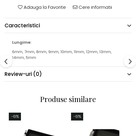
Adauga la Favorite
Cere informatii
Caracteristici
Lungime:
6mm,
7mm,
8mm,
9mm,
10mm,
11mm,
12mm,
13mm,
14mm,
5mm
Review-uri
(0)
Produse similare
-61%
-61%