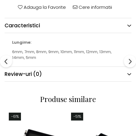
Adauga la Favorite
Cere informatii
Caracteristici
Lungime:
6mm,
7mm,
8mm,
9mm,
10mm,
11mm,
12mm,
13mm,
14mm,
5mm
Review-uri
(0)
Produse similare
-61%
-51%