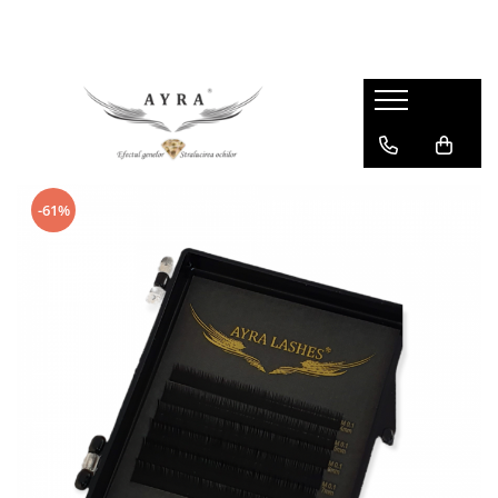
Gene
Individuale - 20 linii
Individuale - 6 linii
Mix - 20 linii
-61%
Mix - 6 linii
Ombre individuale - 6 linii
Premade