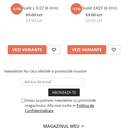
Individuale L 0.07 (6 linii)
Individuale EASY (6 linii)
-61%
-61%
59,00 Lei
59,00 Lei
23,00 Lei
23,00 Lei
VEZI VARIANTE
VEZI VARIANTE
Newsletter
Nu rata ofertele si promotiile noastre
Vreau sa primesc newsletter cu promotiile
magazinului. Afla mai multe in
Politica de
Confidentialitate
MAGAZINUL MEU