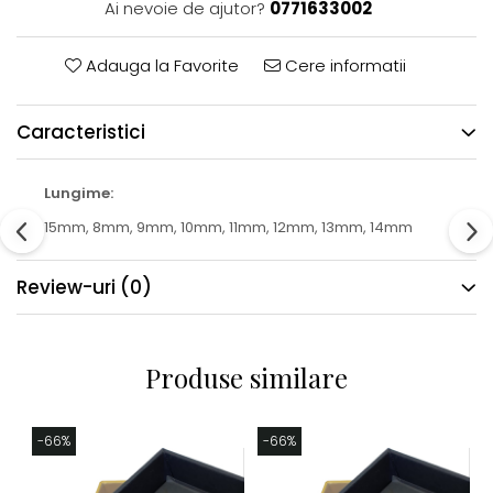
Ai nevoie de ajutor?
0771633002
Adauga la Favorite
Cere informatii
Caracteristici
Lungime:
15mm,
8mm,
9mm,
10mm,
11mm,
12mm,
13mm,
14mm
Review-uri
(0)
Produse similare
-66%
-66%