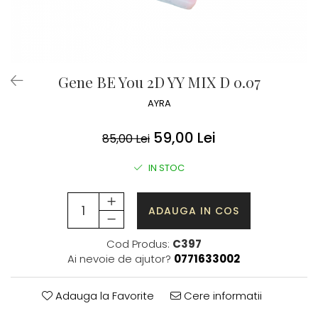
Gene BE You 2D YY MIX D 0.07
AYRA
59,00 Lei
85,00 Lei
IN STOC
ADAUGA IN COS
Cod Produs:
C397
Ai nevoie de ajutor?
0771633002
Adauga la Favorite
Cere informatii