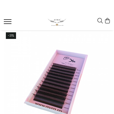
Gene
Individuale - 20 linii
Individuale - 6 linii
-31%
Mix - 20 linii
Mix - 6 linii
Ombre individuale - 6 linii
Premade