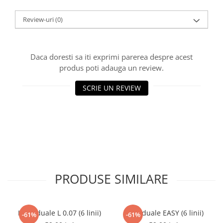
Review-uri
(0)
Daca doresti sa iti exprimi parerea despre acest
produs poti adauga un review.
SCRIE UN REVIEW
PRODUSE SIMILARE
Individuale L 0.07 (6 linii)
Individuale EASY (6 linii)
-61%
-61%