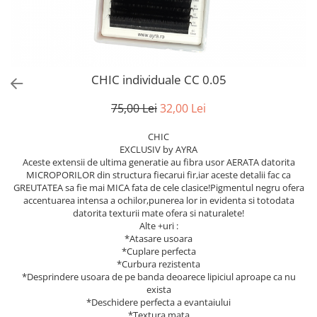
CHIC individuale CC 0.05
75,00 Lei
32,00 Lei
CHIC
EXCLUSIV by AYRA
Aceste extensii de ultima generatie au fibra usor AERATA datorita
MICROPORILOR din structura fiecarui fir,iar aceste detalii fac ca
GREUTATEA sa fie mai MICA fata de cele clasice!Pigmentul negru ofera
accentuarea intensa a ochilor,punerea lor in evidenta si totodata
datorita texturii mate ofera si naturalete!
Alte +uri :
*Atasare usoara
*Cuplare perfecta
*Curbura rezistenta
*Desprindere usoara de pe banda deoarece lipiciul aproape ca nu
exista
*Deschidere perfecta a evantaiului
*Textura mata