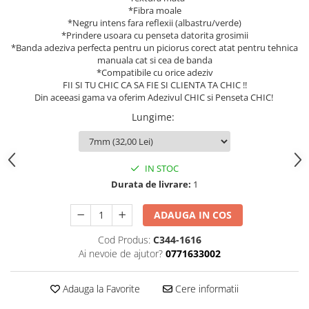
*Fibra moale
*Negru intens fara reflexii (albastru/verde)
*Prindere usoara cu penseta datorita grosimii
*Banda adeziva perfecta pentru un piciorus corect atat pentru tehnica
manuala cat si cea de banda
*Compatibile cu orice adeziv
FII SI TU CHIC CA SA FIE SI CLIENTA TA CHIC !!
Din aceeasi gama va oferim Adezivul CHIC si Penseta CHIC!
Lungime
:
IN STOC
Durata de livrare:
1
ADAUGA IN COS
Cod Produs:
C344-1616
Ai nevoie de ajutor?
0771633002
Adauga la Favorite
Cere informatii