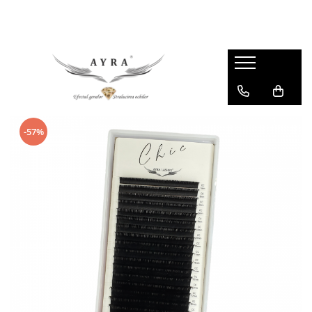
Gene
Individuale - 20 linii
Individuale - 6 linii
Mix - 20 linii
-57%
Mix - 6 linii
Ombre individuale - 6 linii
Premade