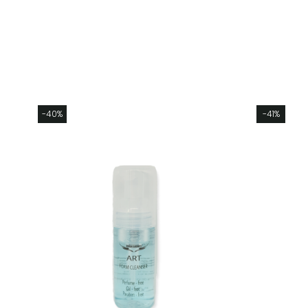
-40%
-41%