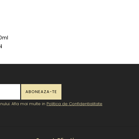
0ml
i
ului. Afla mai multe in
Politica de Confidentialitate