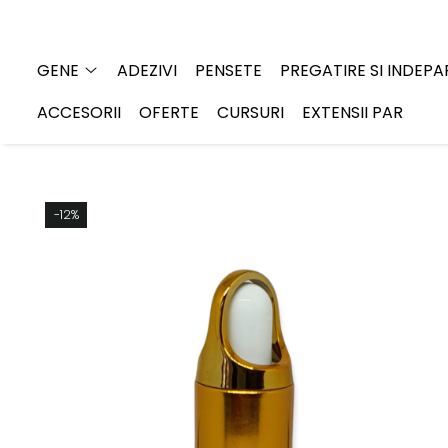
Gene
GENE
ADEZIVI
PENSETE
PREGATIRE SI INDEP
Individuale - 20 linii
ACCESORII
OFERTE
CURSURI
EXTENSII PAR
Individuale - 6 linii
Mix - 20 linii
Mix - 6 linii
-12%
Ombre individuale - 6 linii
Premade