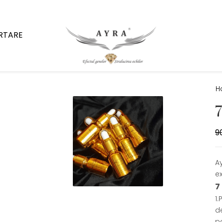
ARTARE
H
9
A
ex
7
1.
d
p