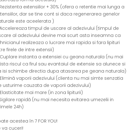
Rezistenta extensiilor + 30% (ofera o retentie mai lunga a
xtensiilor, dar se tine cont si daca regenerarea genelor
aturale este aceelerata )
 Accelereaza timpul de uscare al adezivului (timpul de
scare al adezivului devine mai scurt asta inseamna ca
hnicianul realizeaza o lucrare mai rapida si fara lipituri
tre firele de intre extensii)
 Cuplare instanta a extensiei cu geana naturala (nu mai
ista riscul ca firul sau evantaiul de extensie sa alunece si
a isi schimbe directia dupa atasarea pe geana naturala)
Elimină vaporii adezivului (clienta nu mai simte senzatia
e usturime cauzata de vaporii adezivului)
Elasticitate mai mare (in zona lipiturii)
Sigilare rapidă (nu mai necesita evitarea umezelii in
rimele 24h)
oate acestea în 7 FOR YOU!
 va cuceri!