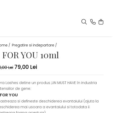
ome /
Pregatire si indepartare /
7 FOR YOU 10ml
79,00 Lei
0,00 Lei
yra Lashes detine un produs ,UN MUST HAVE în industria
tensiilor de gene:
 FOR YOU
Pastreaza si defineste deschiderea evantaiului (ajuta la
eschiderea mai usoara a evantaiului si totodata ii
astreaza forma acestuia)