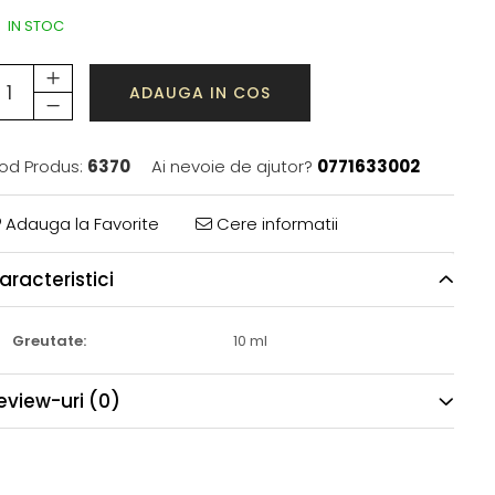
IN STOC
ADAUGA IN COS
od Produs:
6370
Ai nevoie de ajutor?
0771633002
Adauga la Favorite
Cere informatii
aracteristici
Greutate:
10 ml
eview-uri
(0)