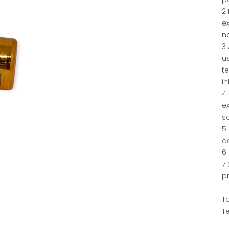
2 
e
n
3
u
te
in
4
ex
s
5 
d
6 
7 
p
T
Te