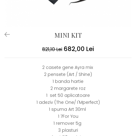
MINI KIT
682,00 Lei
821,10 Lei
2 casete gene Ayra mix
2 pensete (Art / Shine)
1 banda hartie
2 margarete roz
1 set 50 aplicatoare
1 adeziv (The One/ I'Mperfect)
1 spuma Art 30ml
1 7For You
1 remover 5g
3 plasturi