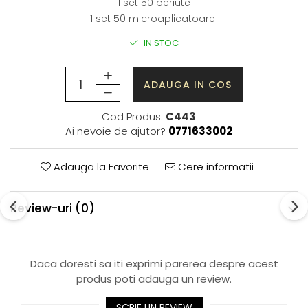
1 set 50 periute
1 set 50 microaplicatoare
IN STOC
ADAUGA IN COS
Cod Produs:
C443
Ai nevoie de ajutor?
0771633002
Adauga la Favorite
Cere informatii
Review-uri
(0)
Daca doresti sa iti exprimi parerea despre acest
produs poti adauga un review.
SCRIE UN REVIEW