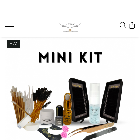
Gene
Individuale - 20 linii
Individuale - 6 linii
-17%
Mix - 20 linii
Mix - 6 linii
Ombre individuale - 6 linii
Premade