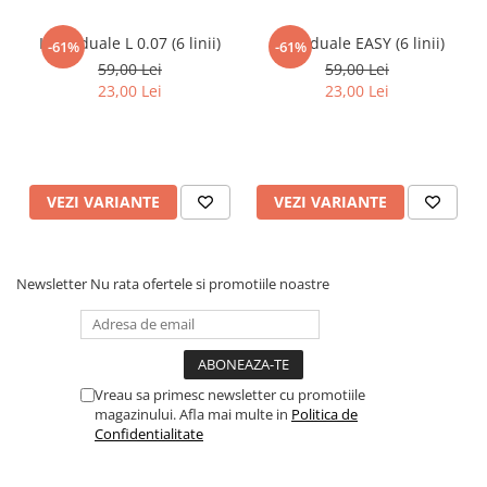
Individuale L 0.07 (6 linii)
Individuale EASY (6 linii)
-61%
-61%
59,00 Lei
59,00 Lei
23,00 Lei
23,00 Lei
VEZI VARIANTE
VEZI VARIANTE
Newsletter
Nu rata ofertele si promotiile noastre
Vreau sa primesc newsletter cu promotiile
magazinului. Afla mai multe in
Politica de
Confidentialitate