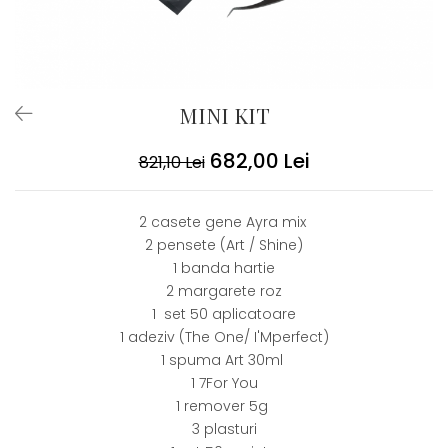
MINI KIT
682,00 Lei
821,10 Lei
2 casete gene Ayra mix
2 pensete (Art / Shine)
1 banda hartie
2 margarete roz
1 set 50 aplicatoare
1 adeziv (The One/ I'Mperfect)
1 spuma Art 30ml
1 7For You
1 remover 5g
3 plasturi