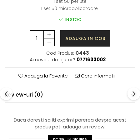
1 set 50 periute
1 set 50 microaplicatoare
IN STOC
ADAUGA IN COS
Cod Produs:
C443
Ai nevoie de ajutor?
0771633002
Adauga la Favorite
Cere informatii
Review-uri
(0)
Daca doresti sa iti exprimi parerea despre acest
produs poti adauga un review.
SCRIE UN REVIEW