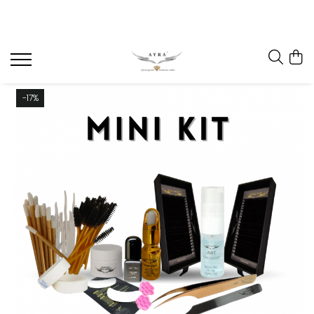
Gene
Individuale - 20 linii
Individuale - 6 linii
-17%
Mix - 20 linii
Mix - 6 linii
Ombre individuale - 6 linii
Premade