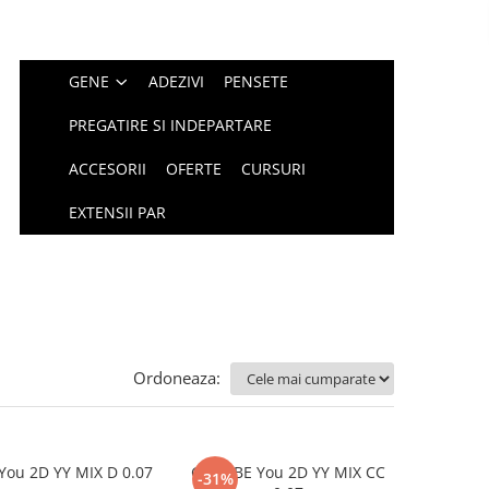
GENE
ADEZIVI
PENSETE
PREGATIRE SI INDEPARTARE
ACCESORII
OFERTE
CURSURI
EXTENSII PAR
Ordoneaza:
You 2D YY MIX D 0.07
Gene BE You 2D YY MIX CC
-31%