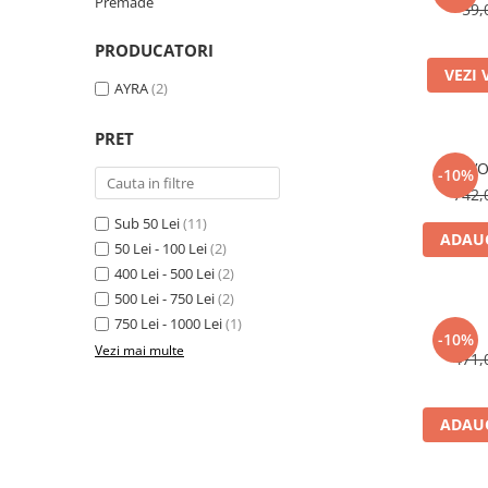
Premade
59,
PRODUCATORI
VEZI 
AYRA
(2)
PRET
VO
-10%
742,
Sub 50 Lei
(11)
ADAUG
50 Lei - 100 Lei
(2)
400 Lei - 500 Lei
(2)
500 Lei - 750 Lei
(2)
750 Lei - 1000 Lei
(1)
-10%
Vezi mai multe
471,
ADAUG