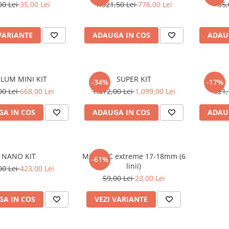
00 Lei
35,00 Lei
1.021,50 Lei
776,00 Lei
85,
VARIANTE
ADAUGA IN COS
ADAU
LUM MINI KIT
SUPER KIT
-34%
-17%
00 Lei
668,00 Lei
1.672,00 Lei
1.099,00 Lei
821,
A IN COS
ADAUGA IN COS
ADAU
NANO KIT
Mix CHIC extreme 17-18mm (6
-61%
linii)
00 Lei
423,00 Lei
59,00 Lei
23,00 Lei
A IN COS
VEZI VARIANTE