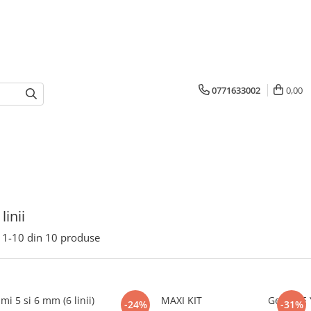
0771633002
0,00
linii
1-
10
din
10
produse
mi 5 si 6 mm (6 linii)
MAXI KIT
Gene BE 
-24%
-31%