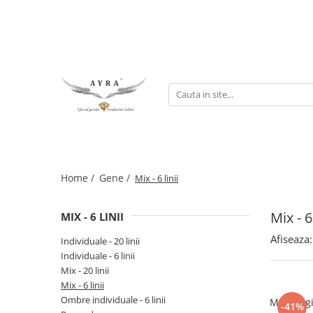
Gene
Individuale - 20 linii
Individuale - 6 linii
Mix - 20 linii
Mix - 6 linii
Ombre individuale - 6 linii
Home /
Gene /
Mix - 6 linii
Premade
Mix - 6 
MIX - 6 LINII
Afiseaza:
Individuale - 20 linii
Individuale - 6 linii
Mix - 20 linii
Mix - 6 linii
Ombre individuale - 6 linii
MIX lungi
-41%