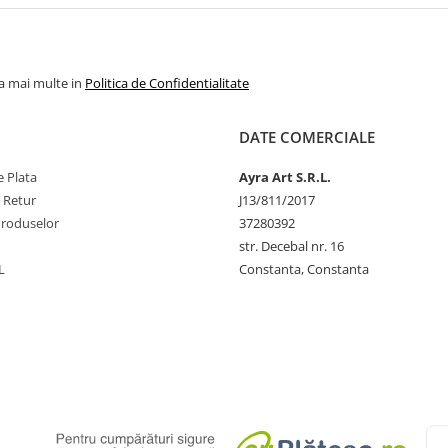
la mai multe in
Politica de Confidentialitate
DATE COMERCIALE
 Plata
Ayra Art S.R.L.
e Retur
J13/811/2017
Produselor
37280392
str. Decebal nr. 16
L
Constanta, Constanta